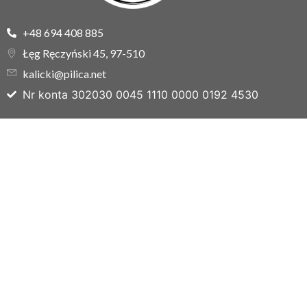
+48 694 408 885
Łęg Ręczyński 45, 97-510
kalicki@pilica.net
Nr konta 302030 0045 1110 0000 0192 4530