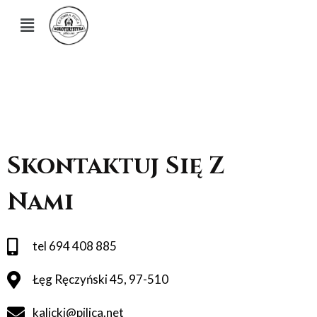
Skontaktuj Się Z
Nami
tel 694 408 885
Łęg Ręczyński 45, 97-510
kalicki@pilica.net