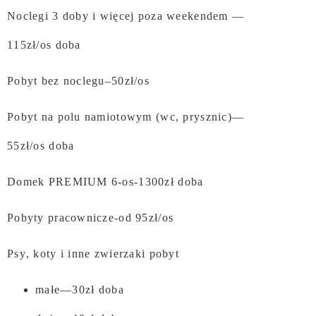
Noclegi 3 doby i więcej poza weekendem —
115zł/os doba
Pobyt
bez noclegu–50zł/os
Pobyt na polu namiotowym (wc, prysznic)—
55zł/os doba
Domek PREMIUM 6-os-1300zł doba
Pobyty pracownicze-od 95zł/os
Psy, koty i inne zwierzaki pobyt
małe—30zł doba