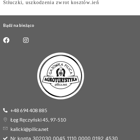
Stłuczki, uszkodzenia zwrot kosztów.ień
Bądź na bieżąco
+48 694 408 885
Łęg Ręczyński 45, 97-510
kalicki@pilica.net
Nr konta 302030 0045 1110 0000 0192 4530