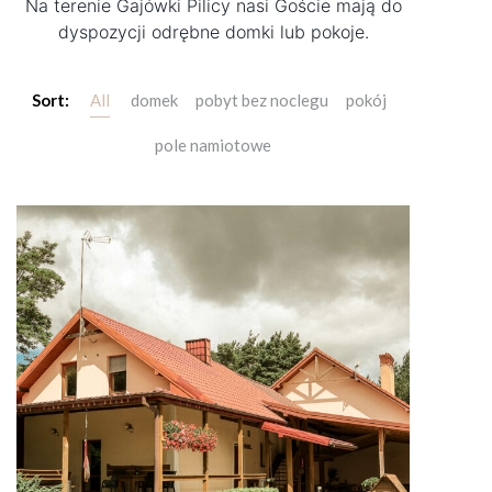
Na terenie Gajówki Pilicy nasi Goście mają do
dyspozycji odrębne domki lub pokoje.
Sort:
All
domek
pobyt bez noclegu
pokój
pole namiotowe