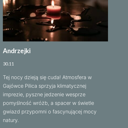
Andrzejki
30.11
Tej nocy dzieją się cuda! Atmosfera w
Gajówce Pilica sprzyja klimatycznej
imprezie, pyszne jedzenie wesprze
pomyślność wróżb, a spacer w świetle
gwiazd przypomni o fascynującej mocy
natury.