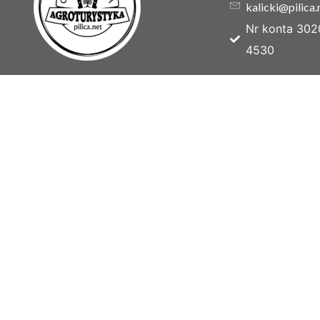
kalicki@pilica.
Nr konta 302
4530