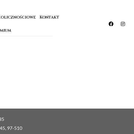
kolicznościowe
Kontakt
emium
85
 45, 97-510