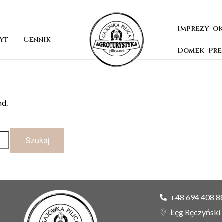
Imprezy o
yt
Cennik
Domek Pr
nd.
+48 694 408 8
Łęg Ręczyński