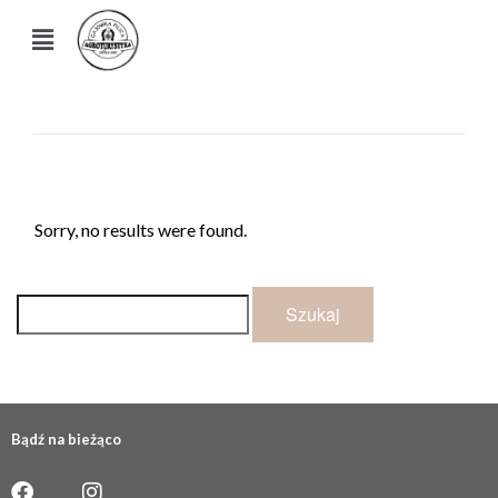
Sorry, no results were found.
Bądź na bieżąco