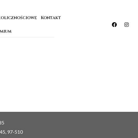
kolicznościowe
Kontakt
emium
85
 45, 97-510