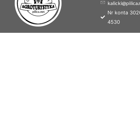
kalicki@pilica.
Nr konta 302
4530