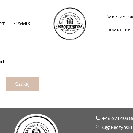
Imprezy o
yt
Cennik
Domek Pr
nd.
+48 694 408 8
Łęg Ręczyński