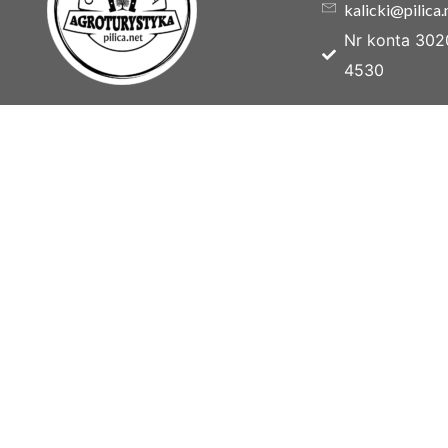
kalicki@pilica.
Nr konta 302
4530