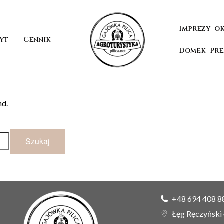
Imprezy o
yt
Cennik
Domek Pr
nd.
+48 694 408 8
Łęg Ręczyński