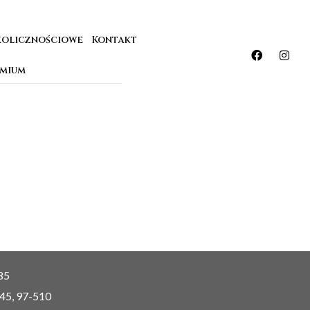
kolicznościowe
Kontakt
emium
85
 45, 97-510