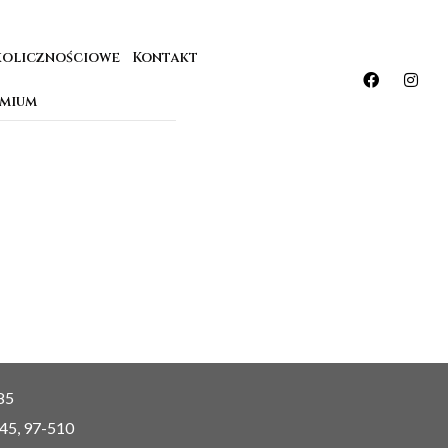
kolicznościowe
Kontakt
emium
85
 45, 97-510