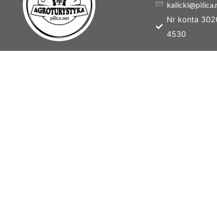
kalicki@pilica.
Nr konta 302
4530