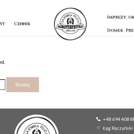
Imprezy o
yt
Cennik
Domek Pr
nd.
+48 694 408 8
Łęg Ręczyński