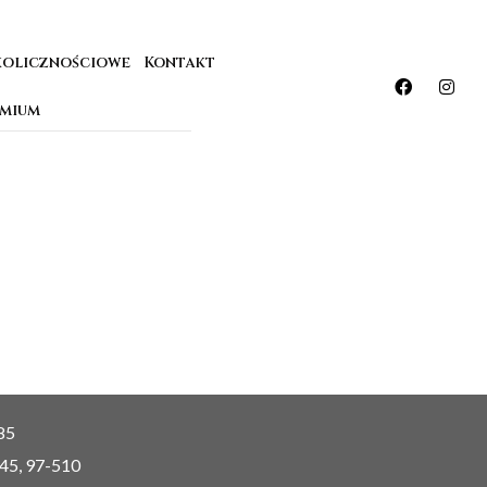
kolicznościowe
Kontakt
emium
85
 45, 97-510