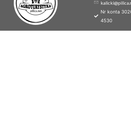
kalicki@pilica.
Nr konta 302
4530