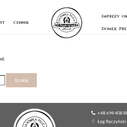
Imprezy o
yt
Cennik
Domek Pr
nd.
+48 694 408 8
Łęg Ręczyński